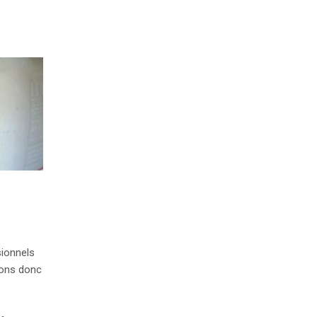
sionnels
rons donc