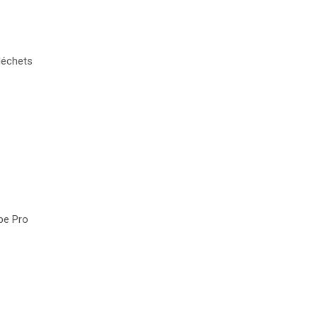
déchets
upe Pro